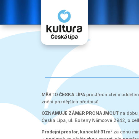
Video
přehrávač
MĚSTO ČESKÁ LÍPA
prostřednictvím oddělení
znění pozdějších předpisů
OZNAMUJE ZÁMĚR PRONAJMOUT
na dobu 
Česká Lípa, ul. Boženy Němcové 2942, o cel
Prodejní prostor, kancelář 31 m²
za cenu min
+ poplatek za elektrickou energii dle poměr