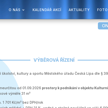
O NÁS
KALENDÁŘ AKCÍ
AKTUALITY
FOTO
ON
VÝBĚROVÁ ŘÍZENÍ
 školství, kultury a sportu Městského úřadu Česká Lípa dle § 39
neurčitou od 01.09.2026
prostory k podnikání v objektu Kultur
kové výměře 31 m²
. 1 701 Kč/m² bez DPH/rok
ových měřidel + DPH 21 %, vodné a stočné paušálně ve výši 6 00