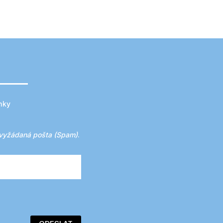
nky
vyžádaná pošta (Spam)
.