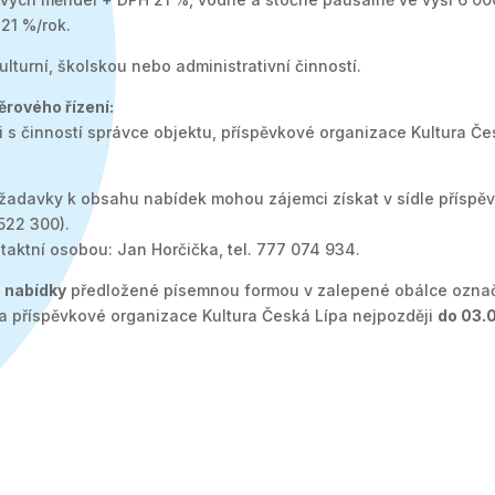
 21 %/rok.
lturní, školskou nebo administrativní činností.
ěrového řízení:
sti s činností správce objektu, příspěvkové organizace Kultura Č
adavky k obsahu nabídek mohou zájemci získat v sídle příspěv
522 300).
taktní osobou: Jan Horčička, tel. 777 074 934.
e
nabídky
předložené písemnou formou v zalepené obálce označe
la příspěvkové organizace Kultura Česká Lípa nejpozději
do 03.