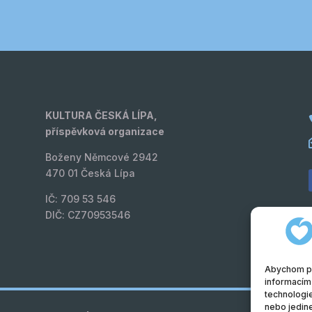
KULTURA ČESKÁ LÍPA,
příspěvková organizace
Boženy Němcové 2942
470 01 Česká Lípa
IČ: 709 53 546
DIČ: CZ70953546
Abychom pos
informacím 
technologie
nebo jedin