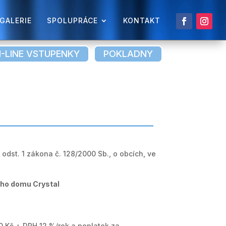
GALERIE
SPOLUPRÁCE
KONTAKT
-LINE VSTUPENKY
POKLADNY
 odst. 1 zákona č. 128/2000 Sb., o obcích, ve
ního domu Crystal
0 Kč + DPH 12 %/rok a poplatek za