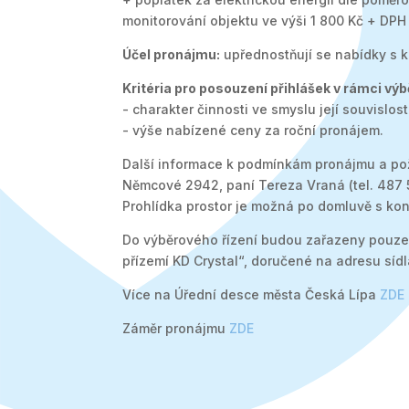
monitorování objektu ve výši 1 800 Kč + DPH
Účel pronájmu:
upřednostňují se nabídky s ku
Kritéria pro posouzení přihlášek v rámci výb
- charakter činnosti ve smyslu její souvislo
- výše nabízené ceny za roční pronájem.
Další informace k podmínkám pronájmu a pož
Němcové 2942, paní Tereza Vraná (tel. 487 
Prohlídka prostor je možná po domluvě s kon
Do výběrového řízení budou zařazeny pouz
přízemí KD Crystal“, doručené na adresu síd
Více na Úřední desce města Česká Lípa
ZDE
Záměr pronájmu
ZDE