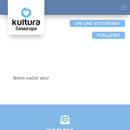
ON-LINE VSTUPENKY
POKLADNY
Nelze načíst akci!
