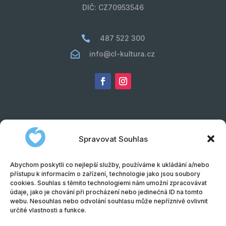
DIČ: CZ70953546

487 522 300

info@cl-kultura.cz
Spravovat Souhlas
Abychom poskytli co nejlepší služby, používáme k ukládání a/nebo
přístupu k informacím o zařízení, technologie jako jsou soubory
cookies. Souhlas s těmito technologiemi nám umožní zpracovávat
údaje, jako je chování při procházení nebo jedinečná ID na tomto
webu. Nesouhlas nebo odvolání souhlasu může nepříznivě ovlivnit
Obchodní podmínky
|
Informace o zpracování
určité vlastnosti a funkce.
osobních údajů (GDPR)