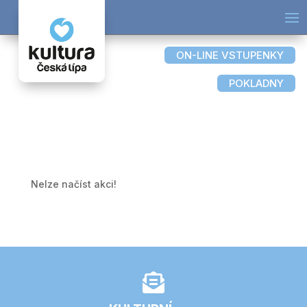
ON-LINE VSTUPENKY
POKLADNY
Nelze načíst akci!
