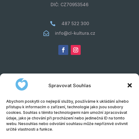
DIČ: CZ70953546

487 522 300

info@cl-kultura.cz
Spravovat Souhlas
Abychom poskytli co nejlepší služby, používáme k ukládání a/nebo
přístupu k informacím o zařízení, technologie jako jsou soubory
cookies. Souhlas s těmito technologiemi nám umožní zpracovávat
údaje, jako je chování při procházení nebo jedinečná ID na tomto
webu. Nesouhlas nebo odvolání souhlasu může nepříznivě ovlivnit
Obchodní podmínky
|
Informace o zpracování
určité vlastnosti a funkce.
osobních údajů (GDPR)