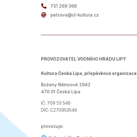

731 269 368

pelzova@cl-kultura.cz
PROVOZOVATEL VODNÍHO HRADU LIPÝ
Kultura Česká Lípa, příspěvková organizace
Boženy Němcové 2942
470 01 Česká Lípa
IČ: 709 53 546
DIČ: CZ70953546
provozuje: