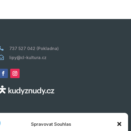

737 527 042 (Pokladna)

lipy@cl-kultura.cz
Spravovat Souhlas