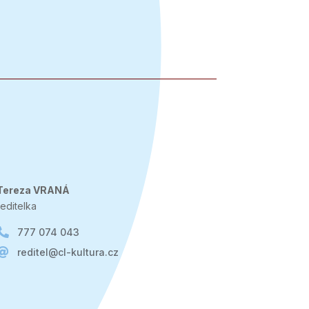
Tereza VRANÁ
ředitelka

777 074 043

reditel@cl-kultura.cz