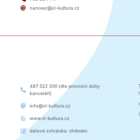

narovec@cl-kultura.cz
487 522 300 (dle provozní doby

kanceláří)

info@cl-kultura.cz

www.cl-kultura.cz

datová schránka: zhikmen