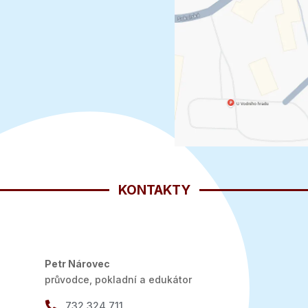
KONTAKTY
Petr Nárovec
průvodce, pokladní a edukátor

732 324 711