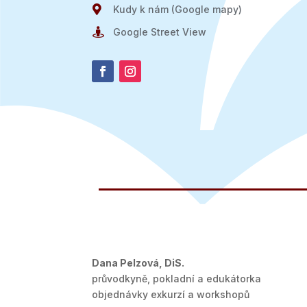

Kudy k nám (Google mapy)

Google Street View
Dana Pelzová, DiS.
průvodkyně, pokladní a edukátorka
objednávky exkurzí a workshopů