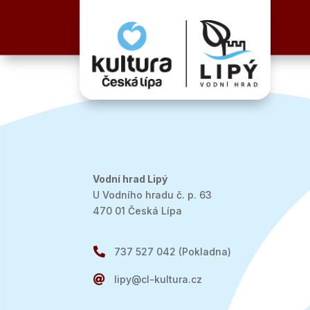
Vodní hrad Lipý
U Vodního hradu č. p. 63
470 01 Česká Lípa

737 527 042 (Pokladna)

lipy@cl-kultura.cz