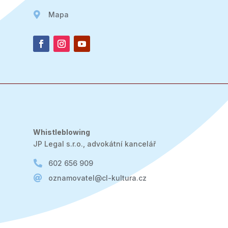

Mapa
Whistleblowing
JP Legal s.r.o., advokátní kancelář

602 656 909

oznamovatel@cl-kultura.cz