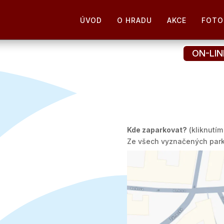
ÚVOD
O HRADU
AKCE
FOTO
ON-LI
Kde zaparkovat?
(kliknutím
Ze všech vyznačených parko